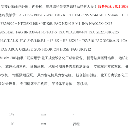
，需要此轴承内外圈、内外径、厚度结构等资料请联系销售人员！
服务热线：021-3653
相关轴承:
FAG HSS71906-C-T-P4S
FAG KLR17
FAG SNS2264-H-D + 22264K + H31
NFR580/20 + NTC68X1108 + NDK68
FAG NJ240-E-M1
INA NAO25X40X17
05.SEAL
FAG BND3076-H-C-T-AF-S
INA VLA200944-N
INA GE220-UK-2RS
H-C-T-AL-S
FAG SNV140-F-L + 1216K + H216X212 + TSV516
FAG 30230-A-N11CA
FAG ARCA-GREASE-GUN.HOOK-ON-HOSE
FAG UKP212
B/149x../108轴承广泛应用于 化工成套设备化工成套设备、 摇臂钻床摇臂钻床、 地矿
、 减速机减速机、 建筑建筑、 汽摩检测设备汽摩检测设备、 立式车床立式车床、 
水机、 增压泵增压泵、 风力发电机风力发电机、 新创新新创新、 化工分离设备化
备冶金设备、 专用机床专用机床、 半导体半导体、 等领域。
149
mm
-
108
mm
行程