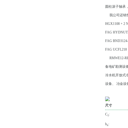
圆柱滚子轴承
我公司还销售
HGX1108 + 2 
FAG HYDNUT2
FAG BND3124-
FAG UCFL218
RMWE12-R
备地矿勘测设备
冷水机开放式冷
设备、 冶金设
尺寸
C
:
1
h
:
x