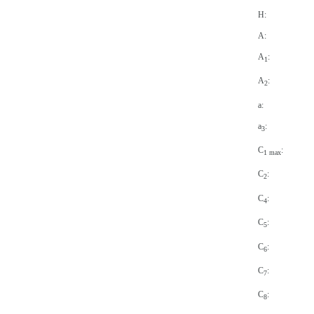
H:
A:
A
:
1
A
:
2
a:
a
:
3
C
:
1 max
C
:
2
C
:
4
C
:
5
C
:
6
C
:
7
C
:
8