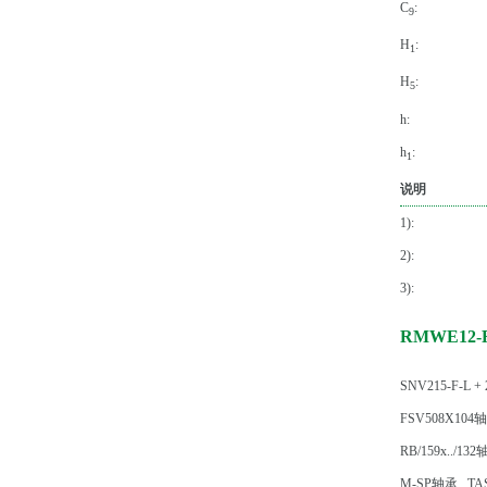
C
:
9
H
:
1
H
:
5
h:
h
:
1
说明
1):
2):
3):
RMWE12-
SNV215-F-L +
FSV508X104
RB/159x../13
M-SP轴承
TA